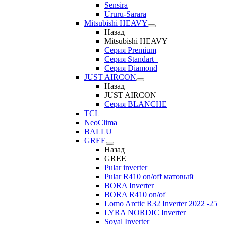
Sensira
Ururu-Sarara
Mitsubishi HEAVY
Назад
Mitsubishi HEAVY
Серия Premium
Серия Standart+
Серия Diamond
JUST AIRCON
Назад
JUST AIRCON
Серия BLANCHE
TCL
NeoClima
BALLU
GREE
Назад
GREE
Pular inverter
Pular R410 on/off матовый
BORA Inverter
BORA R410 on/of
Lomo Arctic R32 Inverter 2022 -25
LYRA NORDIC Inverter
Soyal Inverter