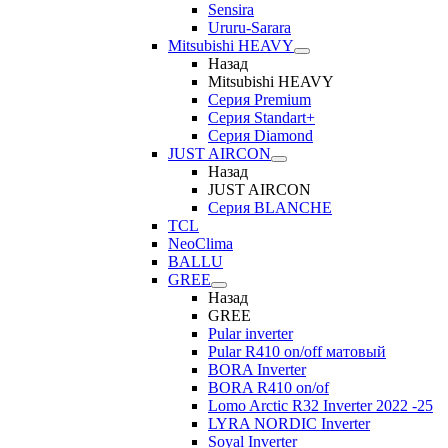
Sensira
Ururu-Sarara
Mitsubishi HEAVY
Назад
Mitsubishi HEAVY
Серия Premium
Серия Standart+
Серия Diamond
JUST AIRCON
Назад
JUST AIRCON
Серия BLANCHE
TCL
NeoClima
BALLU
GREE
Назад
GREE
Pular inverter
Pular R410 on/off матовый
BORA Inverter
BORA R410 on/of
Lomo Arctic R32 Inverter 2022 -25
LYRA NORDIC Inverter
Soyal Inverter