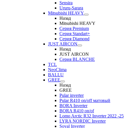
Sensira
Ururu-Sarara
Mitsubishi HEAVY
Назад
Mitsubishi HEAVY
Серия Premium
Серия Standart+
Серия Diamond
JUST AIRCON
Назад
JUST AIRCON
Серия BLANCHE
TCL
NeoClima
BALLU
GREE
Назад
GREE
Pular inverter
Pular R410 on/off матовый
BORA Inverter
BORA R410 on/of
Lomo Arctic R32 Inverter 2022 -25
LYRA NORDIC Inverter
Soyal Inverter