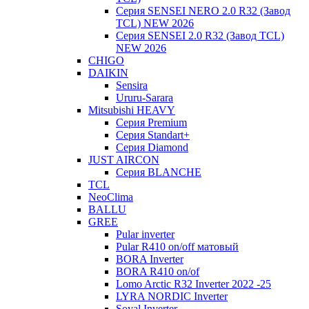
Серия SENSEI NERO 2.0 R32 (Завод
TCL) NEW 2026
Серия SENSEI 2.0 R32 (Завод TCL)
NEW 2026
CHIGO
DAIKIN
Sensira
Ururu-Sarara
Mitsubishi HEAVY
Серия Premium
Серия Standart+
Серия Diamond
JUST AIRCON
Серия BLANCHE
TCL
NeoClima
BALLU
GREE
Pular inverter
Pular R410 on/off матовый
BORA Inverter
BORA R410 on/of
Lomo Arctic R32 Inverter 2022 -25
LYRA NORDIC Inverter
Soyal Inverter