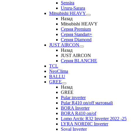
Sensira
Ururu-Sarara
Mitsubishi HEAVY
Назад
Mitsubishi HEAVY
Серия Premium
Серия Standart+
Серия Diamond
JUST AIRCON
Назад
JUST AIRCON
Серия BLANCHE
TCL
NeoClima
BALLU
GREE
Назад
GREE
Pular inverter
Pular R410 on/off матовый
BORA Inverter
BORA R410 on/of
Lomo Arctic R32 Inverter 2022 -25
LYRA NORDIC Inverter
Soyal Inverter