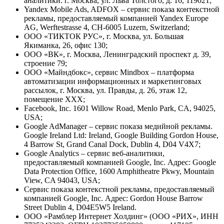
аналитики: г. Москва, ул. Льва Толстого, д. 16, 119021;
Yandex Mobile Ads, ADFOX – сервис показа контекстной
рекламы, предоставляемый компанией Yandex Europe
AG, Werftestrasse 4, CH-6005 Luzern, Switzerland;
ООО «ТИКТОК РУС», г. Москва, ул. Большая
Якиманка, 26, офис 130;
ООО «ВК», г. Москва, Ленинградский проспект д. 39,
строение 79;
ООО «Майндбокс», сервис Mindbox – платформа
автоматизации информационных и маркетинговых
рассылок, г. Москва, ул. Правды, д. 26, этаж 12,
помещение XXX;
Facebook, Inc. 1601 Willow Road, Menlo Park, CA, 94025,
USA;
Google AdManager – сервис показа медийной рекламы.
Google Ireland Ltd: Ireland, Google Building Gordon House,
4 Barrow St, Grand Canal Dock, Dublin 4, D04 V4X7;
Google Analytics – сервис веб-аналитики,
предоставляемый компанией Google, Inc. Адрес: Google
Data Protection Office, 1600 Amphitheatre Pkwy, Mountain
View, CA 94043, USA;
Сервис показа контекстной рекламы, предоставляемый
компанией Google, Inc. Адрес: Gordon House Barrow
Street Dublin 4, D04E5W5 Ireland.
ООО «Рамблер Интернет Холдинг» (ООО «РИХ», ИНН