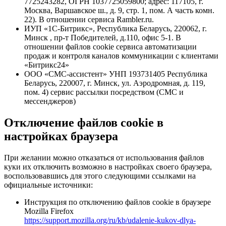
7725243282, ОГРН 1037725059800; адрес: 117105, г.
Москва, Варшавское ш., д. 9, стр. 1, пом. А часть комн.
22). В отношении сервиса Rambler.ru.
ИУП «1С-Битрикс», Республика Беларусь, 220062, г.
Минск , пр-т Победителей, д.110, офис 5-1. В
отношении файлов cookie сервиса автоматизации
продаж и контроля каналов коммуникации с клиентами
«Битрикс24»
ООО «СМС-ассистент» УНП 193731405 Республика
Беларусь, 220007, г. Минск, ул. Аэродромная, д. 119,
пом. 4) сервис рассылки посредством (СМС и
мессенджеров)
Отключение файлов cookie в
настройках браузера
При желании можно отказаться от использования файлов
куки их отключить возможно в настройках своего браузера,
воспользовавшись для этого следующими ссылками на
официальные источники:
Инструкция по отключению файлов cookie в браузере
Mozilla Firefox
https://support.mozilla.org/ru/kb/udalenie-kukov-dlya-