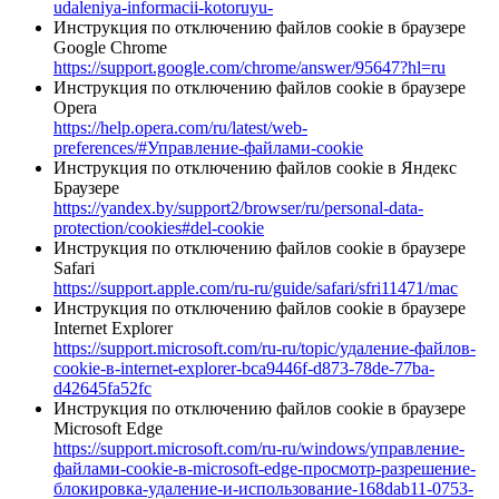
udaleniya-informacii-kotoruyu-
Инструкция по отключению файлов cookie в браузере
Google Chrome
https://support.google.com/chrome/answer/95647?hl=ru
Инструкция по отключению файлов cookie в браузере
Opera
https://help.opera.com/ru/latest/web-
preferences/#Управление-файлами-cookie
Инструкция по отключению файлов cookie в Яндекс
Браузере
https://yandex.by/support2/browser/ru/personal-data-
protection/cookies#del-cookie
Инструкция по отключению файлов cookie в браузере
Safari
https://support.apple.com/ru-ru/guide/safari/sfri11471/mac
Инструкция по отключению файлов cookie в браузере
Internet Explorer
https://support.microsoft.com/ru-ru/topic/удаление-файлов-
cookie-в-internet-explorer-bca9446f-d873-78de-77ba-
d42645fa52fc
Инструкция по отключению файлов cookie в браузере
Microsoft Edge
https://support.microsoft.com/ru-ru/windows/управление-
файлами-cookie-в-microsoft-edge-просмотр-разрешение-
блокировка-удаление-и-использование-168dab11-0753-