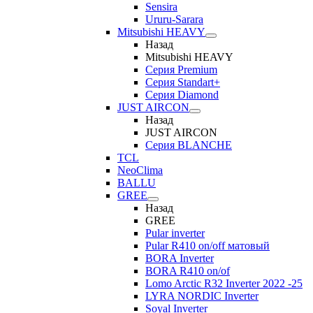
Sensira
Ururu-Sarara
Mitsubishi HEAVY
Назад
Mitsubishi HEAVY
Серия Premium
Серия Standart+
Серия Diamond
JUST AIRCON
Назад
JUST AIRCON
Серия BLANCHE
TCL
NeoClima
BALLU
GREE
Назад
GREE
Pular inverter
Pular R410 on/off матовый
BORA Inverter
BORA R410 on/of
Lomo Arctic R32 Inverter 2022 -25
LYRA NORDIC Inverter
Soyal Inverter