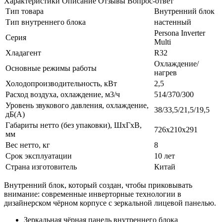
Характеристики
Описание
Отзывы
Вопрос-ответ
Тип товара
Внутренний блок
Тип внутреннего блока
настенный
Persona Inverter
Серия
Multi
Хладагент
R32
Охлаждение/
Основные режимы работы
нагрев
Холодопроизводительность, кВт
2,5
Расход воздуха, охлаждение, м3/ч
514/370/300
Уровень звукового давления, охлаждение,
38/33,5/21,5/19,5
дБ(А)
Габариты нетто (без упаковки), ШхГхВ,
726х210х291
мм
Вес нетто, кг
8
Срок эксплуатации
10 лет
Страна изготовитель
Китай
Внутренний блок, который создан, чтобы приковывать
внимание: современные инверторные технологии в
дизайнерском чёрном корпусе с зеркальной лицевой панелью.
Зеркальная чёрная панель внутреннего блока