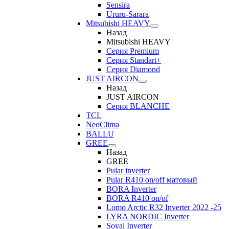
Sensira
Ururu-Sarara
Mitsubishi HEAVY
Назад
Mitsubishi HEAVY
Серия Premium
Серия Standart+
Серия Diamond
JUST AIRCON
Назад
JUST AIRCON
Серия BLANCHE
TCL
NeoClima
BALLU
GREE
Назад
GREE
Pular inverter
Pular R410 on/off матовый
BORA Inverter
BORA R410 on/of
Lomo Arctic R32 Inverter 2022 -25
LYRA NORDIC Inverter
Soyal Inverter