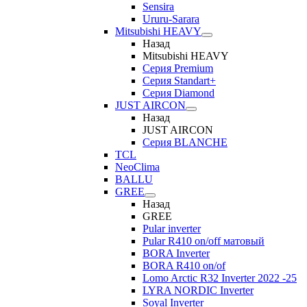
Sensira
Ururu-Sarara
Mitsubishi HEAVY
Назад
Mitsubishi HEAVY
Серия Premium
Серия Standart+
Серия Diamond
JUST AIRCON
Назад
JUST AIRCON
Серия BLANCHE
TCL
NeoClima
BALLU
GREE
Назад
GREE
Pular inverter
Pular R410 on/off матовый
BORA Inverter
BORA R410 on/of
Lomo Arctic R32 Inverter 2022 -25
LYRA NORDIC Inverter
Soyal Inverter